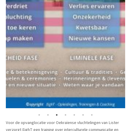
Voor de opvanglocatie voor Oekraïense vluchtelingen van Lister
verzorgt EighT een training over interculturele communicatie en